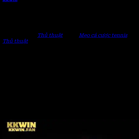
Mẹo cá cược tennis của cao thủ Kkwin đã nhận được
rất nhiều đánh giá [...]
Chuyên mục:
Thủ thuật
| Thẻ:
Mẹo cá cược tennis
,
Thủ thuật
.