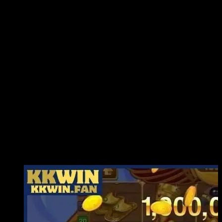
bản đến nâng cao nhưng để thắng cuộc cần phải có
sự hiểu biết cùng kinh nghiệm thực chiến. Chính vì
vậy trong bài viết Hôm nay chúng tôi sẽ hướng dẫn
các bạn chiến lược chơi thông minh, hiệu quả.
Giới thiệu chuyên mục thủ thuật
KKwin
Chuyên mục
thủ thuật KKwin
không chỉ là nơi để
tìm kiếm các bài viết về mẹo chơi game đơn giản, mà
còn là nguồn tài liệu quý báu giúp nâng cao kỹ năng
cá cược, áp dụng những chiến lược hiệu quả vào
từng trò chơi. Các bài viết chuyên sâu về từng thể
loại game sẽ cung cấp cho những kiến thức cơ bản
đến nâng cao, phù hợp với cả người mới bắt đầu và
những người chơi có kinh nghiệm.