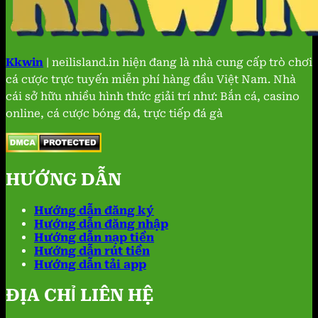
Kkwin
| neilisland.in hiện đang là nhà cung cấp trò chơi
cá cược trực tuyến miễn phí hàng đầu Việt Nam. Nhà
cái sở hữu nhiều hình thức giải trí như: Bắn cá, casino
online, cá cược bóng đá, trực tiếp đá gà
HƯỚNG DẪN
Hướng dẫn đăng ký
Hướng dẫn đăng nhập
Hướng dẫn nạp tiền
Hướng dẫn rút tiền
Hướng dẫn tải app
ĐỊA CHỈ LIÊN HỆ