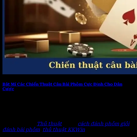
Bật Mí Các Chiến Thuật Câu Bài Phỏm Cực Đỉnh Cho Dân
Cược
Phỏm không chỉ đơn thuần là việc kết hợp các lá bài
mà còn sử [...]
Chuyên mục:
Thủ thuật
| Thẻ:
cách đánh phỏm giỏi
,
đánh bài phỏm
,
thủ thuật KKWin
.