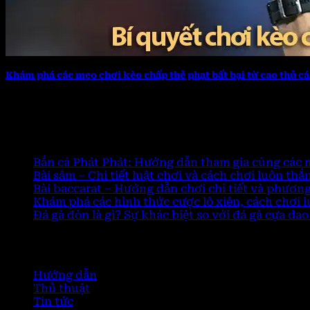
Khám phá các mẹo chơi kèo chấp thẻ phạt bất bại từ cao thủ cá
Kèo chấp thẻ phạt trên KKWIN rất dễ tham gia và phù h
Bài viết
Bắn cá Phát Phát: Hướng dẫn tham gia cùng các 
Bài sâm – Chi tiết luật chơi và cách chơi luôn thắ
Bài baccarat – Hướng dẫn chơi chi tiết và phươn
Khám phá các hình thức cược lô xiên, cách chơi 
Đá gà đòn là gì? Sự khác biệt so với đá gà cựa d
Danh mục
Hướng dẫn
Thủ thuật
Tin tức