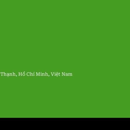
 Thạnh, Hồ Chí Minh, Việt Nam