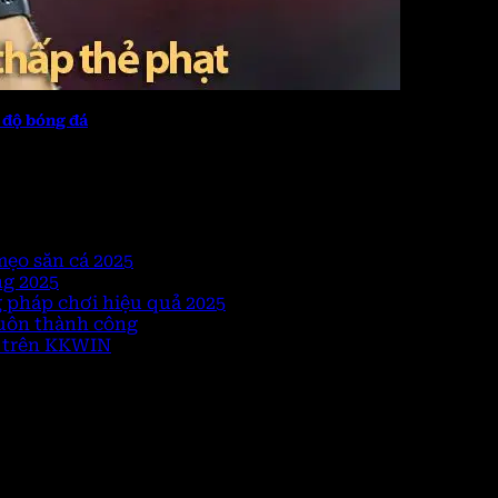
 độ bóng đá
ợp với mọi [...]
mẹo săn cá 2025
ng 2025
g pháp chơi hiệu quả 2025
luôn thành công
ao trên KKWIN