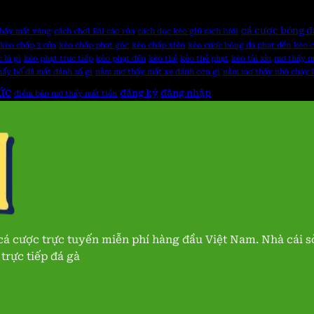
cá cược bóng đ
thấy mất vàng
cách chơi Bài cào rùa
cách đọc kèo giữ sạch lưới
kèo chấp 3 cửa
kèo chấp phạt góc
kèo chấp xiên
kèo cược bóng đá phạt đền
kèo 
 là gì
kèo phạt trực tiếp
kèo phạt đền
kèo thẻ
kèo thẻ phạt
kèo tài xỉu
mơ thấy mấ
ấy bố đã mất đánh số gì
nằm mơ thấy mất xe đánh con gì
nằm mơ thấy nhà cháy l
ức
đăng ký
đăng nhập
điềm báo mơ thấy mất tiền
i cá cược trực tuyến miễn phí hàng đầu Việt Nam. Nhà cái 
 trực tiếp đá gà