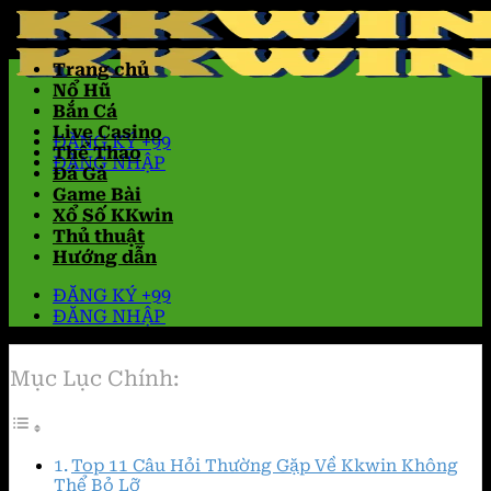
Trang chủ
Nổ Hũ
Bắn Cá
Live Casino
ĐĂNG KÝ +99
Thể Thao
ĐĂNG NHẬP
Đá Gà
Game Bài
Xổ Số KKwin
Thủ thuật
Hướng dẫn
ĐĂNG KÝ +99
ĐĂNG NHẬP
Mục Lục Chính:
Top 11 Câu Hỏi Thường Gặp Về Kkwin Không
Thể Bỏ Lỡ